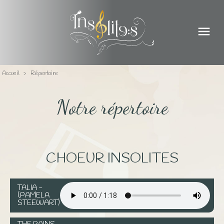
menu
Accueil
>
Répertoire
Notre répertoire
CHOEUR INSOLITES
TALIA -
(PAMELA
STEEWART)