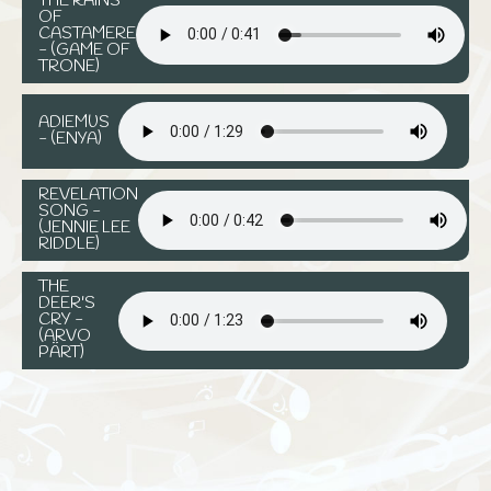
THE RAINS
OF
CASTAMERE
- (GAME OF
TRONE)
ADIEMUS
- (ENYA)
REVELATION
SONG -
(JENNIE LEE
RIDDLE)
THE
DEER'S
CRY -
(ARVO
PÄRT)